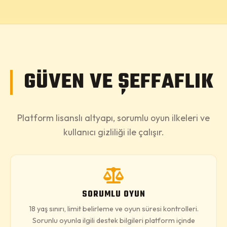
GÜVEN VE ŞEFFAFLIK
Platform lisanslı altyapı, sorumlu oyun ilkeleri ve
kullanıcı gizliliği ile çalışır.
SORUMLU OYUN
18 yaş sınırı, limit belirleme ve oyun süresi kontrolleri.
Sorunlu oyunla ilgili destek bilgileri platform içinde