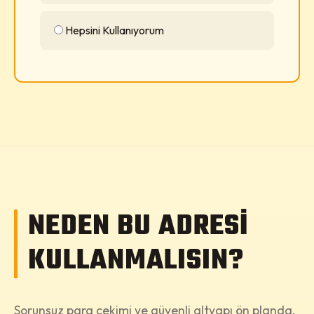
Hepsini Kullanıyorum
NEDEN BU ADRESI
KULLANMALISIN?
Sorunsuz para çekimi ve güvenli altyapı ön planda.