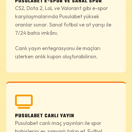
PUSULABET E-SPOR VE SANAL SPOR
CS2, Dota 2, LoL ve Valorant gibi e-spor
karşılaşmalarında Pusulabet yüksek
oranlar sunar. Sanal futbol ve at yarışı ile
7/24 bahis imkânı.
Canlı yayın entegrasyonu ile maçları
izlerken anlık kupon oluşturabilirsin.
PUSULABET CANLI YAYIN
Pusulabet canlı maç yayınları ile spor
bahislerini eş zamanlı takip et. Futbol,