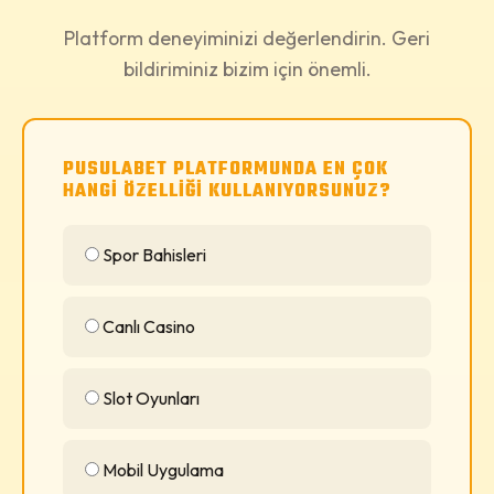
Platform deneyiminizi değerlendirin. Geri
bildiriminiz bizim için önemli.
PUSULABET PLATFORMUNDA EN ÇOK
HANGI ÖZELLIĞI KULLANIYORSUNUZ?
Spor Bahisleri
Canlı Casino
Slot Oyunları
Mobil Uygulama