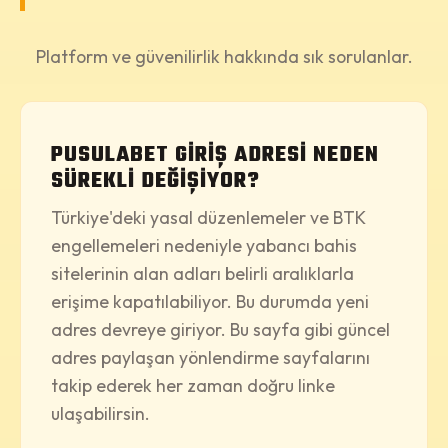
Platform ve güvenilirlik hakkında sık sorulanlar.
PUSULABET GIRIŞ ADRESI NEDEN
SÜREKLI DEĞIŞIYOR?
Türkiye'deki yasal düzenlemeler ve BTK
engellemeleri nedeniyle yabancı bahis
sitelerinin alan adları belirli aralıklarla
erişime kapatılabiliyor. Bu durumda yeni
adres devreye giriyor. Bu sayfa gibi güncel
adres paylaşan yönlendirme sayfalarını
takip ederek her zaman doğru linke
ulaşabilirsin.