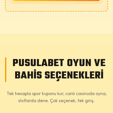
PUSULABET OYUN VE
BAHIS SEÇENEKLERI
Tek hesapla spor kuponu kur, canlı casinoda oyna,
slotlarda dene. Çok seçenek, tek giriş.