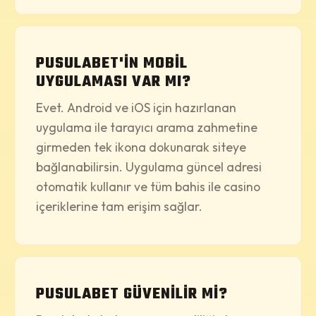
PUSULABET'IN MOBIL
UYGULAMASI VAR MI?
Evet. Android ve iOS için hazırlanan
uygulama ile tarayıcı arama zahmetine
girmeden tek ikona dokunarak siteye
bağlanabilirsin. Uygulama güncel adresi
otomatik kullanır ve tüm bahis ile casino
içeriklerine tam erişim sağlar.
PUSULABET GÜVENILIR MI?