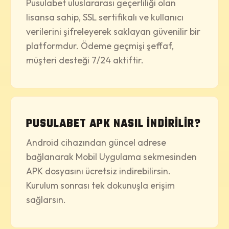
Pusulabet uluslararası geçerliliği olan
lisansa sahip, SSL sertifikalı ve kullanıcı
verilerini şifreleyerek saklayan güvenilir bir
platformdur. Ödeme geçmişi şeffaf,
müşteri desteği 7/24 aktiftir.
PUSULABET APK NASIL İNDIRILIR?
Android cihazından güncel adrese
bağlanarak Mobil Uygulama sekmesinden
APK dosyasını ücretsiz indirebilirsin.
Kurulum sonrası tek dokunuşla erişim
sağlarsın.