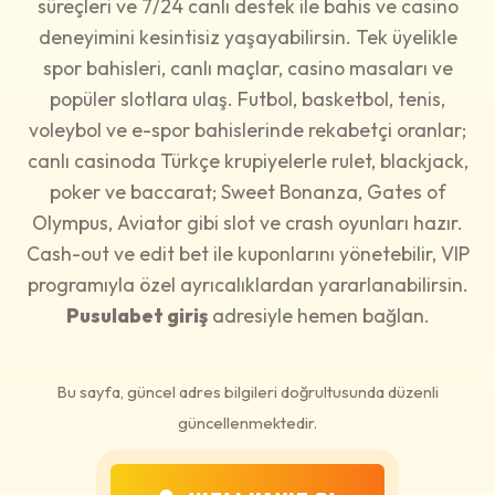
süreçleri ve 7/24 canlı destek ile bahis ve casino
deneyimini kesintisiz yaşayabilirsin. Tek üyelikle
spor bahisleri, canlı maçlar, casino masaları ve
popüler slotlara ulaş. Futbol, basketbol, tenis,
voleybol ve e-spor bahislerinde rekabetçi oranlar;
canlı casinoda Türkçe krupiyelerle rulet, blackjack,
poker ve baccarat; Sweet Bonanza, Gates of
Olympus, Aviator gibi slot ve crash oyunları hazır.
Cash-out ve edit bet ile kuponlarını yönetebilir, VIP
programıyla özel ayrıcalıklardan yararlanabilirsin.
Pusulabet giriş
adresiyle hemen bağlan.
Bu sayfa, güncel adres bilgileri doğrultusunda düzenli
güncellenmektedir.