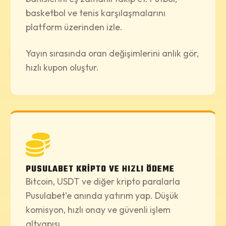
basketbol ve tenis karşılaşmalarını
platform üzerinden izle.
Yayın sırasında oran değişimlerini anlık gör,
hızlı kupon oluştur.
PUSULABET KRIPTO VE HIZLI ÖDEME
Bitcoin, USDT ve diğer kripto paralarla
Pusulabet'e anında yatırım yap. Düşük
komisyon, hızlı onay ve güvenli işlem
altyapısı.