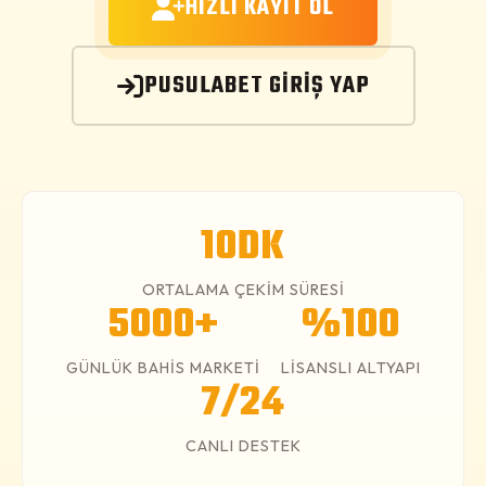
HIZLI KAYIT OL
PUSULABET GİRİŞ YAP
10DK
ORTALAMA ÇEKİM SÜRESİ
5000+
%100
GÜNLÜK BAHİS MARKETİ
LİSANSLI ALTYAPI
7/24
CANLI DESTEK