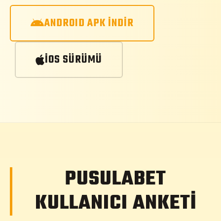
ANDROID APK İNDİR
IOS SÜRÜMÜ
PUSULABET
KULLANICI ANKETI