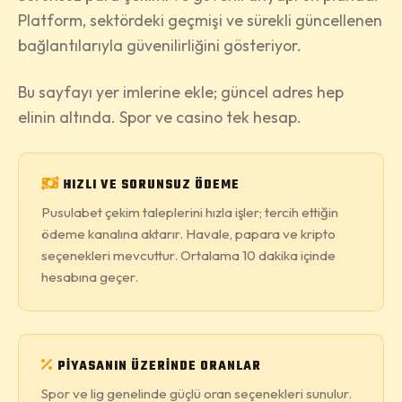
Platform, sektördeki geçmişi ve sürekli güncellenen
bağlantılarıyla güvenilirliğini gösteriyor.
Bu sayfayı yer imlerine ekle; güncel adres hep
elinin altında. Spor ve casino tek hesap.
HIZLI VE SORUNSUZ ÖDEME
Pusulabet çekim taleplerini hızla işler; tercih ettiğin
ödeme kanalına aktarır. Havale, papara ve kripto
seçenekleri mevcuttur. Ortalama 10 dakika içinde
hesabına geçer.
PİYASANIN ÜZERİNDE ORANLAR
Spor ve lig genelinde güçlü oran seçenekleri sunulur.