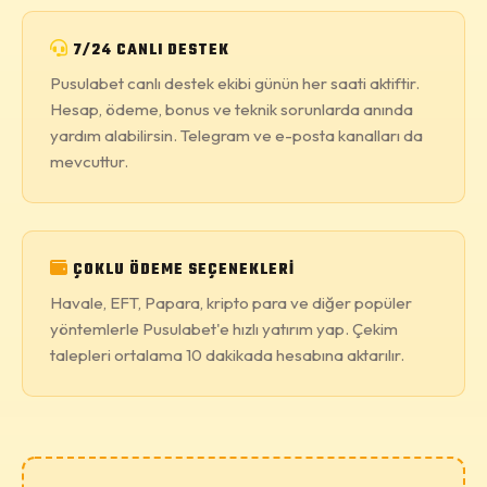
7/24 CANLI DESTEK
Pusulabet canlı destek ekibi günün her saati aktiftir.
Hesap, ödeme, bonus ve teknik sorunlarda anında
yardım alabilirsin. Telegram ve e-posta kanalları da
mevcuttur.
ÇOKLU ÖDEME SEÇENEKLERİ
Havale, EFT, Papara, kripto para ve diğer popüler
yöntemlerle Pusulabet'e hızlı yatırım yap. Çekim
talepleri ortalama 10 dakikada hesabına aktarılır.